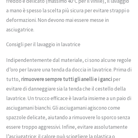
freddo e delicato (massimo 40°C per il vinile), il lavaggio
a mano è spesso la scelta più sicura per evitare strappi o
deformazioni. Non devono mai essere messe in
asciugatrice.
Consigli per il lavaggio in lavatrice
Indipendentemente dal materiale, ci sono alcune regole
d’oro per lavare una tenda da doccia in lavatrice. Prima di
tutto,
rimuovere sempre tutti gli anelli e i ganci
per
evitare di danneggiare sia la tenda che il cestello della
lavatrice. Un trucco efficace è lavarla insieme a un paio di
asciugamani bianchi. Gli asciugamani agiscono come
spazzole delicate, aiutando a rimuovere lo sporco senza
essere troppo aggressivi. Infine, evitare assolutamente
l’asciugatrice: il calore può sciogliere la plastica o