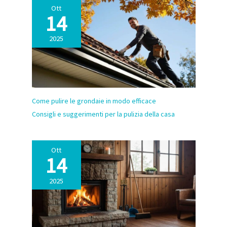
Ott
14
2025
Come pulire le grondaie in modo efficace
Consigli e suggerimenti per la pulizia della casa
Ott
14
2025