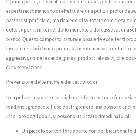
Il primo passo, e forse il più fondamentale, per la manutenz
esperti raccomandano di effettuare una pulizia profonda
al
passata superficiale, ma richiede di svuotare completamente
delle superfici interne, delle mensole e dei cassetti, una so
bianco. Questo composto naturale possiede eccellenti proprie
lasciare residui chimici potenzialmente nocivi a contatto con
aggressivi
, come la candeggina o prodotti abrasivi, che po
di conservazione.
Prevenzione delle muffe e dei cattivi odori
Una pulizia costante è la migliore difesa contro la formazion
rendono sgradevole l’uso del frigorifero, ma possono anche 
ulteriore degli odori, si possono utilizzare rimedi naturali:
Un piccolo contenitore aperto con del bicarbonato di