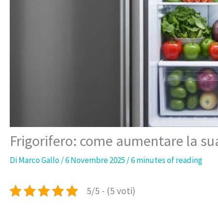
Frigorifero: come aumentare la su
Di
Marco Gallo
/
6 Novembre 2025
/
6 minutes of reading
5/5 - (5 voti)