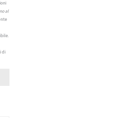
ioni
no al
ente
bile.
 di