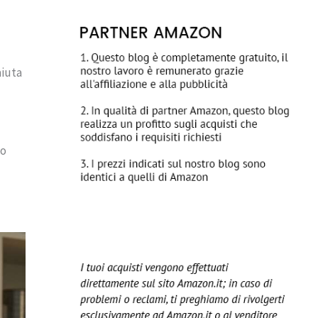
aiuta
co