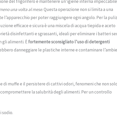
ione del frigorifero è mantenere un’igiene interna impeccabile.
meno una volta al mese
. Questa operazione non si limita a una
 l’apparecchio per poter raggiungere ogni angolo. Per la puliz
luzione efficace e sicura è una miscela di acqua tiepida e aceto
tà disinfettanti e sgrassanti, ideali per eliminare i batteri se
 gli alimenti. È
fortemente sconsigliato l’uso di detergenti
trebbero danneggiare le plastiche interne e contaminare l’ambi
e di muffe e il persistere di cattivi odori, fenomeni che non sol
compromettere la salubrità degli alimenti. Per un controllo
 sodio.